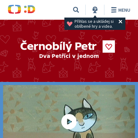
MENU
Přihlas se a ukládej si 
oblíbené hry a videa.
Černobílý Petr
Dva Petříci v jednom