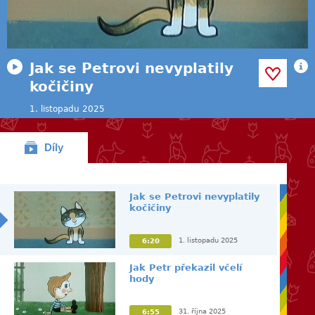
Jak se Petrovi nevyplatily
kočičiny
1. listopadu 2025
Díly
Jak se Petrovi nevyplatily
kočičiny
1. listopadu 2025
6:20
Jak Petr překazil včelí
hody
31. října 2025
6:55