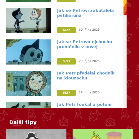
Jak se Petrovi zakutálela
pětikoruna
30. října 2025
6:26
Jak se Petrovo ejchuchu
proměnilo v ouvej
29. října 2025
5:52
Jak Petr předělal chodník
na klouzačku
28. října 2025
6:37
Jak Petr foukal a potom
koukal
Další tipy
27. října 2025
6:48
Jak Petrovy hračky