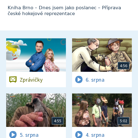
Kniha Brno – Dnes jsem jako poslanec – Příprava
české hokejové reprezentace
4:56
Zprávičky
6. srpna
4:55
5:02
5. srpna
4. srpna