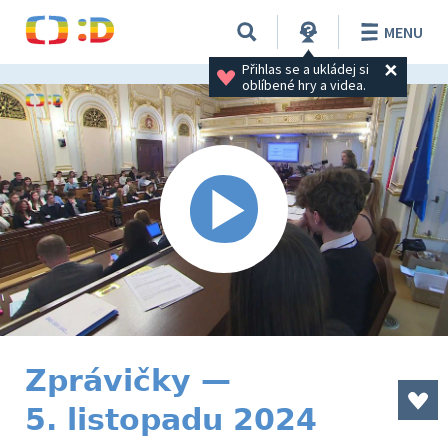
MENU
Přihlas se a ukládej si 
oblíbené hry a videa.
Zprávičky —
5. listopadu 2024