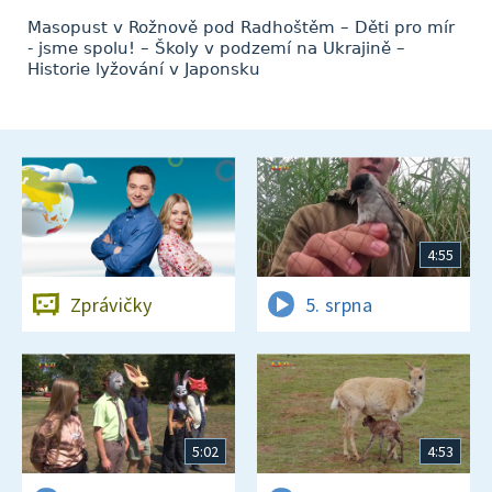
Masopust v Rožnově pod Radhoštěm – Děti pro mír
- jsme spolu! – Školy v podzemí na Ukrajině –
Historie lyžování v Japonsku
4:55
Zprávičky
5. srpna
5:02
4:53