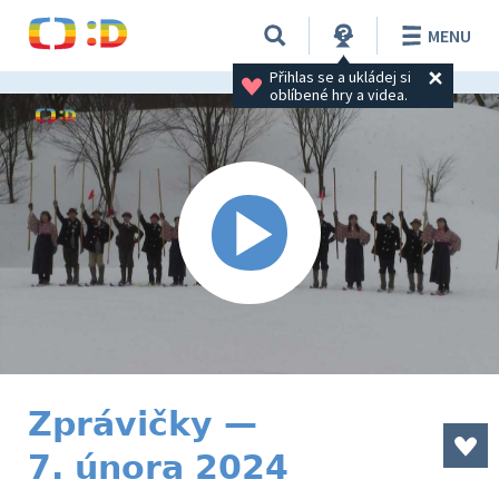
MENU
Přihlas se a ukládej si 
oblíbené hry a videa.
Zprávičky —
7. února 2024