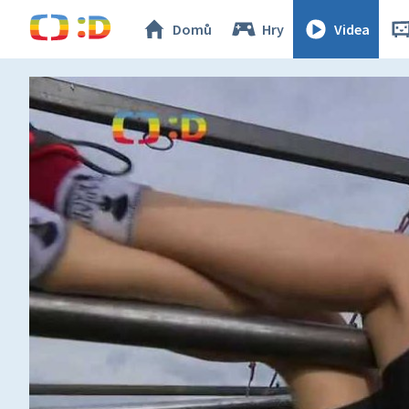
Domů
Hry
Videa