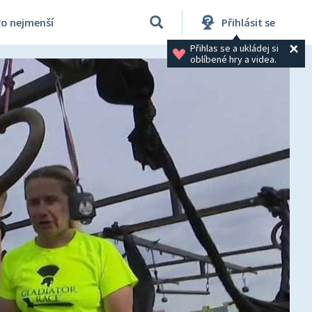
ro nejmenší
Přihlásit se
Přihlas se a ukládej si 
oblíbené hry a videa.