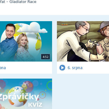
řat – Gladiator Race
4:52
rpna
6. srpna