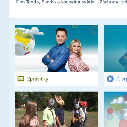
Film Tonda, Slávka a kouzelné světlo – Záchrana zví
Zprávičky
7. s