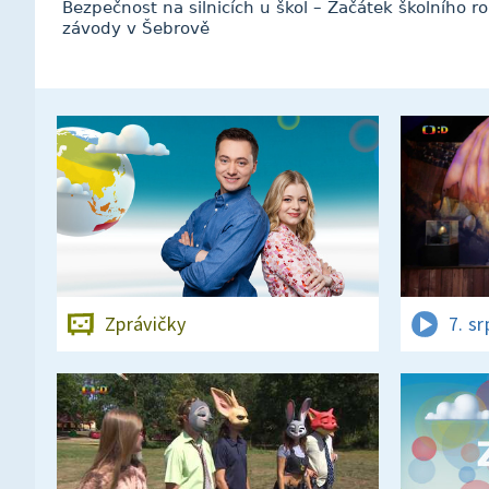
Bezpečnost na silnicích u škol – Začátek školního
závody v Šebrově
Zprávičky
7. s