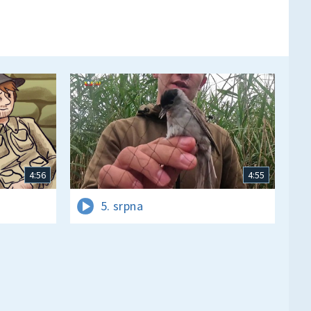
4:56
4:55
5. srpna