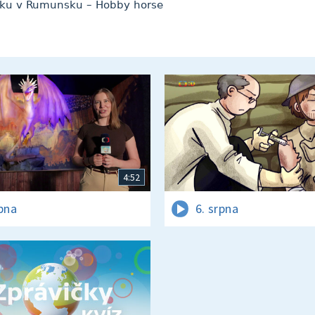
 roku v Rumunsku – Hobby horse
4:52
rpna
6. srpna