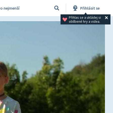
ro nejmenší
Přihlásit se
Přihlas se a ukládej si 
oblíbené hry a videa.