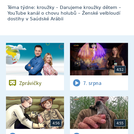
Téma týdne: kroužky – Darujeme kroužky dětem –
YouTube kanál o chovu holubů – Ženské velbloudí
dostihy v Saúdské Arábii
4:52
Zprávičky
7. srpna
4:56
4:55