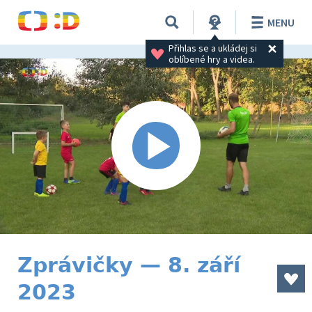
MENU
Přihlas se a ukládej si 
oblíbené hry a videa.
Zprávičky — 8. září
2023