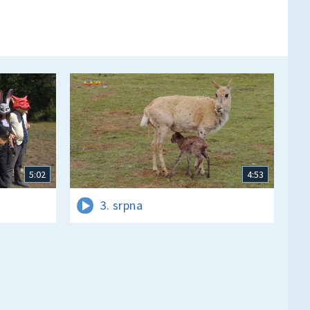
5:02
4:53
3. srpna