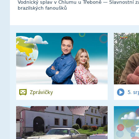
Vodnický splav v Chlumu u Třeboně — Slavnostní 
brazilských fanoušků
Zprávičky
5. s