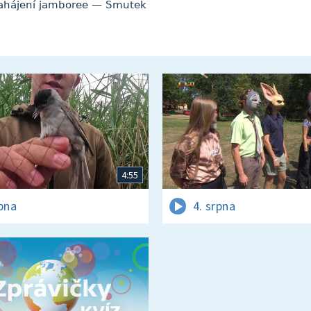
zahájení jamboree — Smutek
4:55
rpna
4. srpna