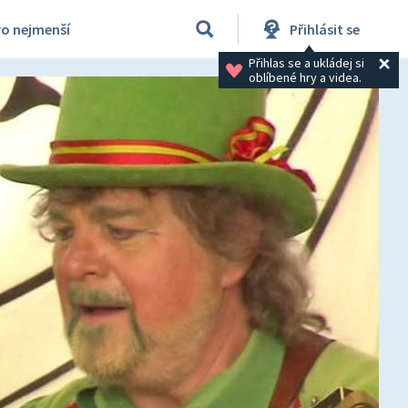
ro nejmenší
Přihlásit se
Přihlas se a ukládej si 
oblíbené hry a videa.