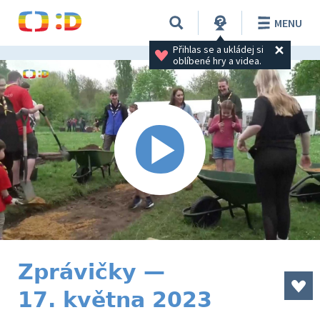
MENU
Přihlas se a ukládej si 
oblíbené hry a videa.
Zprávičky —
17. května 2023