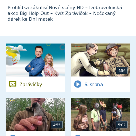
Prohlídka zákulisí Nové scény ND – Dobrovolnická
akce Big Help Out – Kvíz Zpráviček – Nečekaný
dárek ke Dni matek
4:56
Zprávičky
6. srpna
4:55
5:02