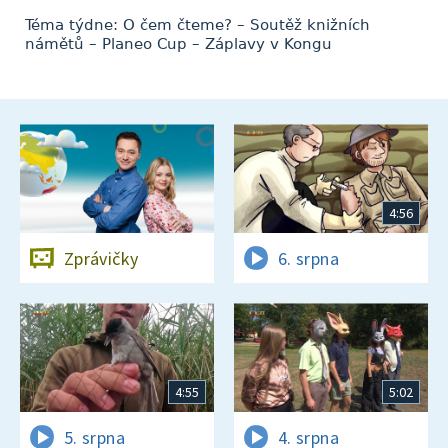
Téma týdne: O čem čteme? – Soutěž knižních
námětů – Planeo Cup – Záplavy v Kongu
4:56
Zprávičky
6. srpna
4:55
5:02
5. srpna
4. srpna