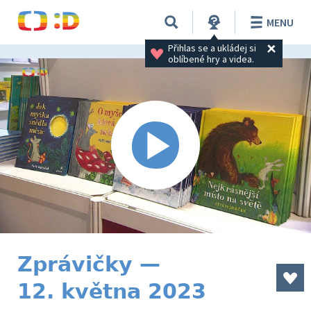
MENU
Přihlas se a ukládej si 
oblíbené hry a videa.
Zprávičky —
12. května 2023