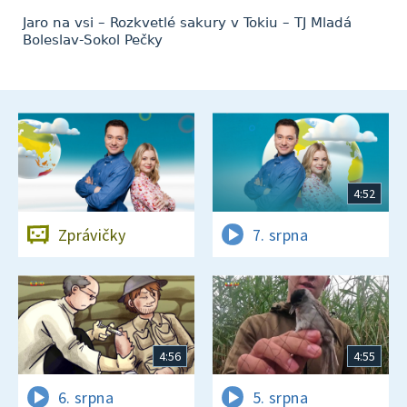
Jaro na vsi – Rozkvetlé sakury v Tokiu – TJ Mladá
Boleslav-Sokol Pečky
4:52
Zprávičky
7. srpna
4:56
4:55
6. srpna
5. srpna