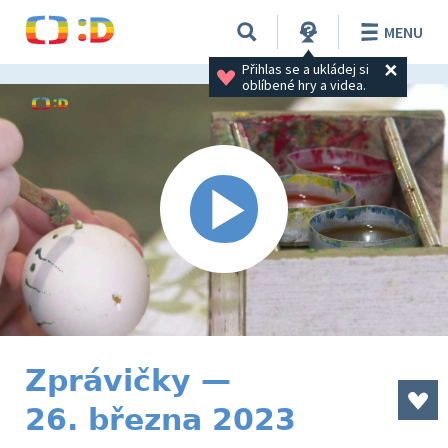
MENU
Přihlas se a ukládej si 
oblíbené hry a videa.
Zprávičky —
26. března 2023