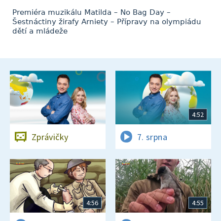
Premiéra muzikálu Matilda – No Bag Day –
Šestnáctiny žirafy Arniety – Přípravy na olympiádu
dětí a mládeže
4:52
Zprávičky
7. srpna
4:56
4:55