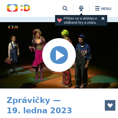
MENU
Přihlas se a ukládej si 
oblíbené hry a videa.
Zprávičky —
19. ledna 2023