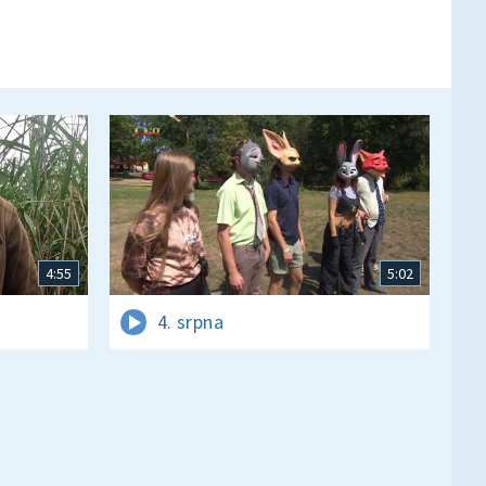
4:55
5:02
4. srpna