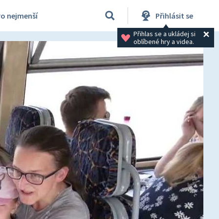
ro nejmenší
Přihlásit se
Přihlas se a ukládej si 
oblíbené hry a videa.