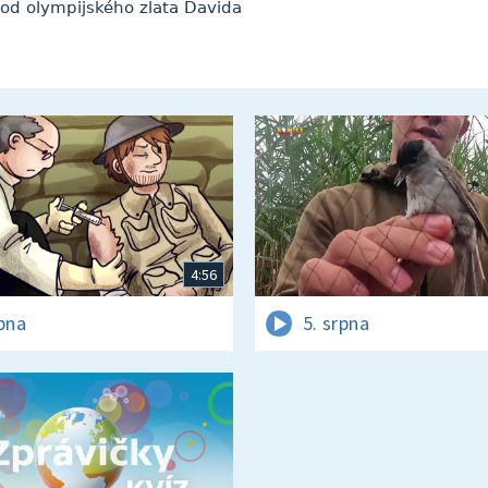
 od olympijského zlata Davida
4:56
rpna
5. srpna