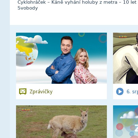
Cyklohráček – Káně vyhání holuby z metra – 10 let
Svobody
Zprávičky
6. s