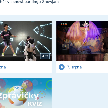
pohár ve snowboardingu Snowjam
4:59
rpna
7. srpna