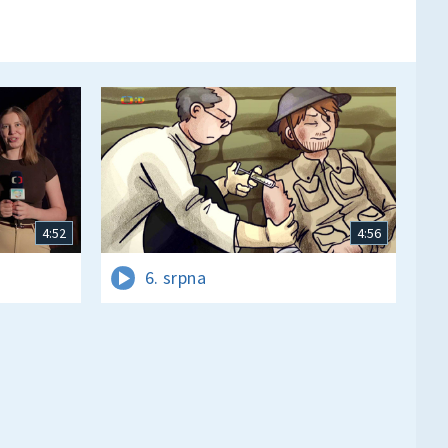
4:52
4:56
6. srpna