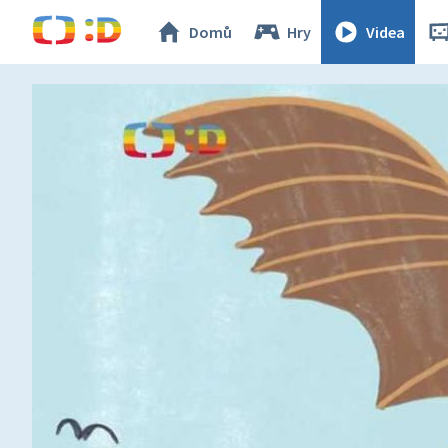
Domů
Hry
Videa