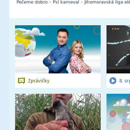
Pečeme dobro – Psí karneval – Jihomoravská liga elé
Zprávičky
8. s