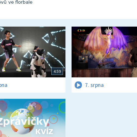
vů ve florbale
4:59
rpna
7. srpna