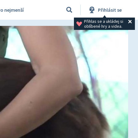
ro nejmenší
Přihlásit se
Přihlas se a ukládej si 
oblíbené hry a videa.