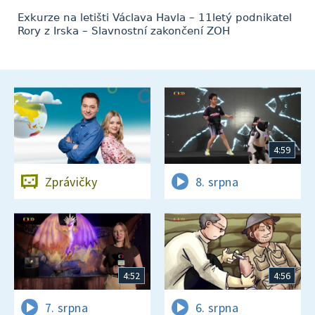
Exkurze na letišti Václava Havla – 11letý podnikatel
Rory z Irska – Slavnostní zakončení ZOH
4:59
Zprávičky
8. srpna
4:52
4:56
7. srpna
6. srpna