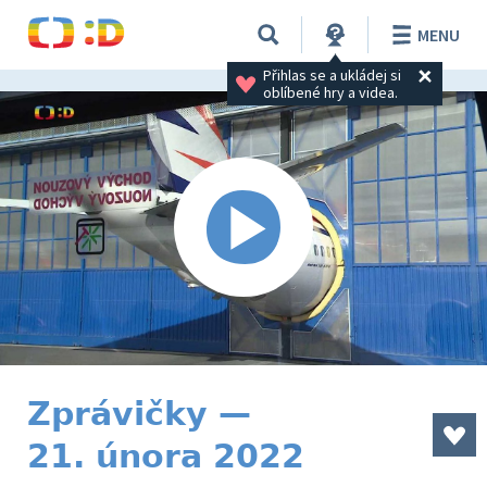
MENU
Přihlas se a ukládej si 
oblíbené hry a videa.
Zprávičky —
21. února 2022