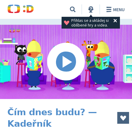
MENU
Přihlas se a ukládej si 
oblíbené hry a videa.
Čím dnes budu? —
Kadeřník