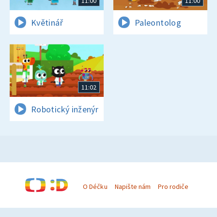
11:00
11:00
Květinář
Paleontolog
11:02
Robotický inženýr
O Déčku
Napište nám
Pro rodiče
© Česká televize 1996–2026
O cookies na Déčku