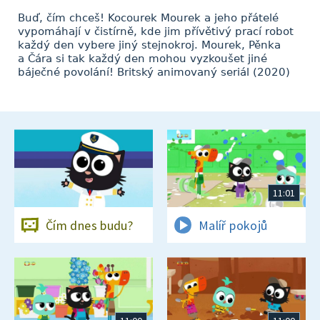
Buď, čím chceš! Kocourek Mourek a jeho přátelé
vypomáhají v čistírně, kde jim přívětivý prací robot
každý den vybere jiný stejnokroj. Mourek, Pěnka
a Čára si tak každý den mohou vyzkoušet jiné
báječné povolání! Britský animovaný seriál (2020)
11:01
Čím dnes budu?
Malíř pokojů