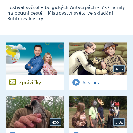
Festival světel v belgických Antverpách – 7x7 family
na poutní cestě – Mistrovství světa ve skládání
Rubikovy kostky
4:56
Zprávičky
6. srpna
4:55
5:02