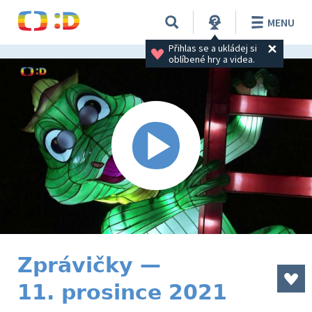
MENU
Přihlas se a ukládej si 
oblíbené hry a videa.
Zprávičky —
11. prosince 2021