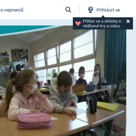
ro nejmenší
Přihlásit se
Přihlas se a ukládej si 
oblíbené hry a videa.