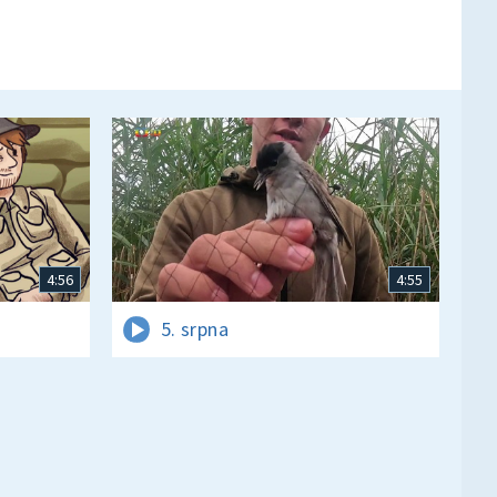
4:56
4:55
5. srpna