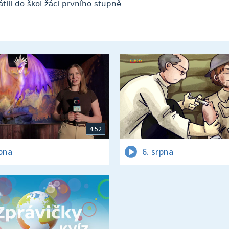
átili do škol žáci prvního stupně –
4:52
rpna
6. srpna