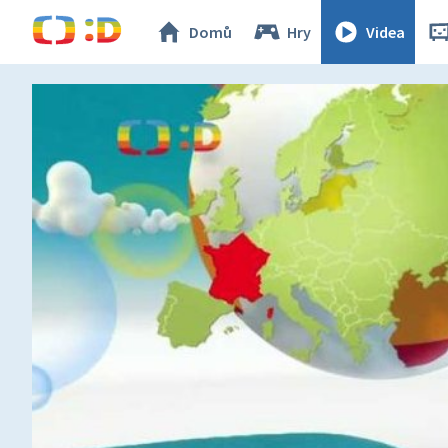
Domů
Hry
Videa