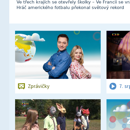
Ve třech krajích se otevřely školky – Ve Francii se vr
Hráč amerického fotbalu překonal světový rekord
Zprávičky
7. s