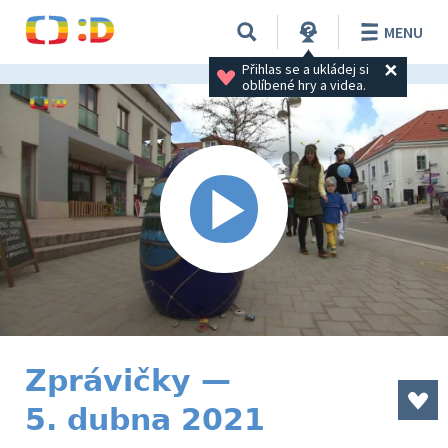
MENU
Přihlas se a ukládej si 
oblíbené hry a videa.
Zprávičky —
5. dubna 2021