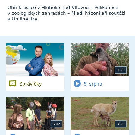
Obří kraslice v Hluboké nad Vltavou – Velikonoce
v zoologických zahradách – Mladí házenkáři soutěží
v On-line lize
4:55
Zprávičky
5. srpna
5:02
4:53