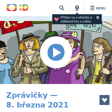
MENU
Přihlas se a ukládej si 
oblíbené hry a videa.
Zprávičky —
8. března 2021