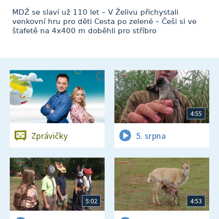
MDŽ se slaví už 110 let – V Želivu přichystali
venkovní hru pro děti Cesta po zelené – Češi si ve
štafetě na 4x400 m doběhli pro stříbro
4:55
Zprávičky
5. srpna
5:02
4:53