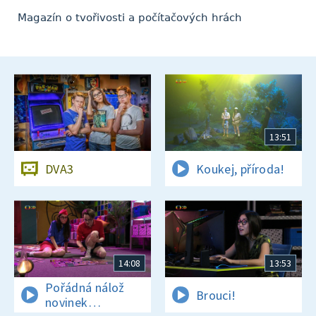
Magazín o tvořivosti a počítačových hrách
13:51
DVA3
Koukej, příroda!
14:08
13:53
Pořádná nálož
Brouci!
novinek