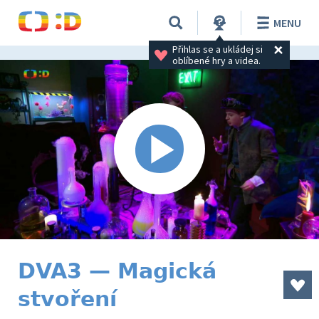
MENU
Přihlas se a ukládej si 
oblíbené hry a videa.
DVA3 — Magická
stvoření