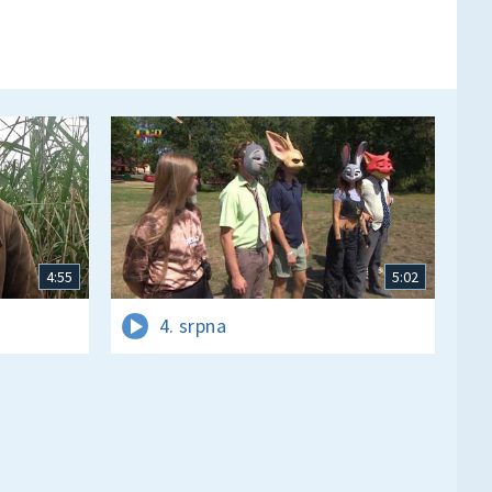
4:55
5:02
4. srpna