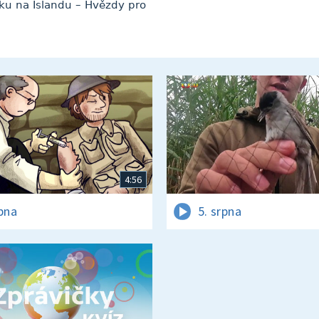
oku na Islandu – Hvězdy pro
4:56
rpna
5. srpna