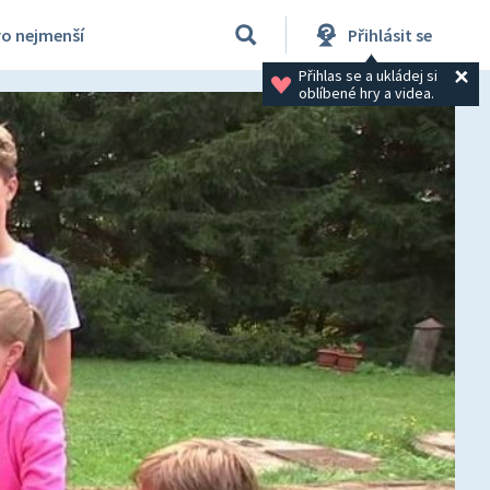
ro nejmenší
Přihlásit se
Přihlas se a ukládej si 
oblíbené hry a videa.