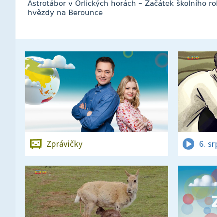
Astrotábor v Orlických horách – Začátek školního r
hvězdy na Berounce
Zprávičky
6. s