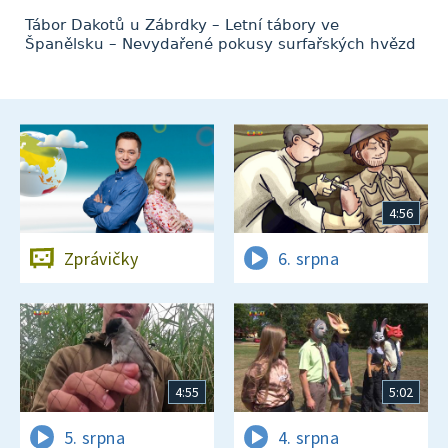
Tábor Dakotů u Zábrdky – Letní tábory ve
Španělsku – Nevydařené pokusy surfařských hvězd
4:56
Zprávičky
6. srpna
4:55
5:02
5. srpna
4. srpna