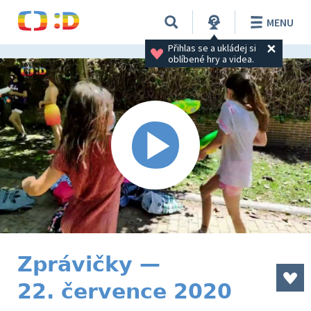
MENU
Přihlas se a ukládej si 
oblíbené hry a videa.
Zprávičky —
22. července 2020