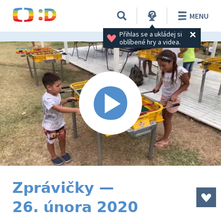
MENU
Přihlas se a ukládej si 
oblíbené hry a videa.
Zprávičky —
26. února 2020