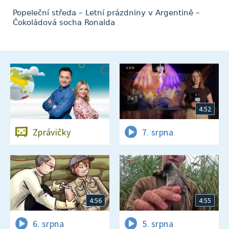
Popeleční středa – Letní prázdniny v Argentině –
Čokoládová socha Ronalda
4:52
Zprávičky
7. srpna
4:56
4:55
6. srpna
5. srpna