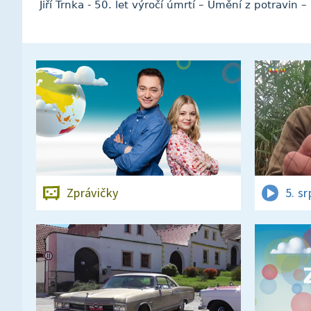
Jiří Trnka - 50. let výročí úmrtí – Umění z potravin
Zprávičky
5. s