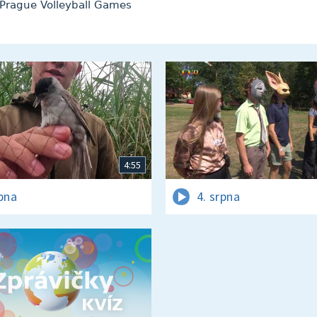
 – Prague Volleyball Games
4:55
rpna
4. srpna