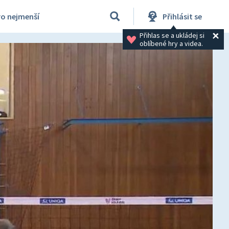
ro nejmenší
Přihlásit se
Přihlas se a ukládej si 
oblíbené hry a videa.