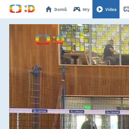
Domů
Hry
Videa