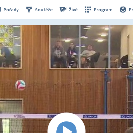
Pořady
Soutěže
Živě
Program
P