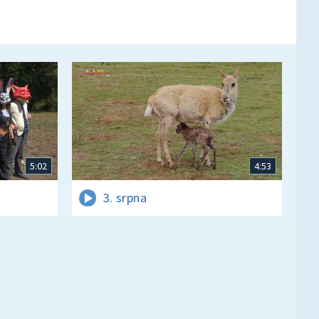
5:02
4:53
3. srpna