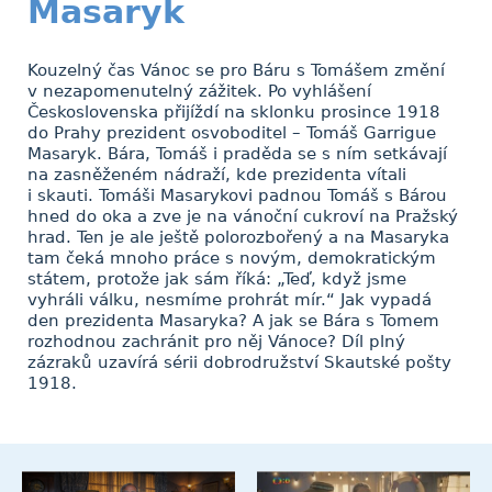
Masaryk
Kouzelný čas Vánoc se pro Báru s Tomášem změní
v nezapomenutelný zážitek. Po vyhlášení
Československa přijíždí na sklonku prosince 1918
do Prahy prezident osvoboditel – Tomáš Garrigue
Masaryk. Bára, Tomáš i praděda se s ním setkávají
na zasněženém nádraží, kde prezidenta vítali
i skauti. Tomáši Masarykovi padnou Tomáš s Bárou
hned do oka a zve je na vánoční cukroví na Pražský
hrad. Ten je ale ještě polorozbořený a na Masaryka
tam čeká mnoho práce s novým, demokratickým
státem, protože jak sám říká: „Teď, když jsme
vyhráli válku, nesmíme prohrát mír.“ Jak vypadá
den prezidenta Masaryka? A jak se Bára s Tomem
rozhodnou zachránit pro něj Vánoce? Díl plný
zázraků uzavírá sérii dobrodružství Skautské pošty
1918.