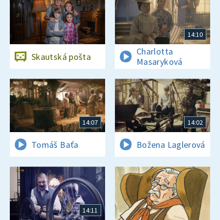
14:10
Charlotta
Skautská pošta
Masaryková
14:07
14:02
Tomáš Baťa
Božena Laglerová
14:11