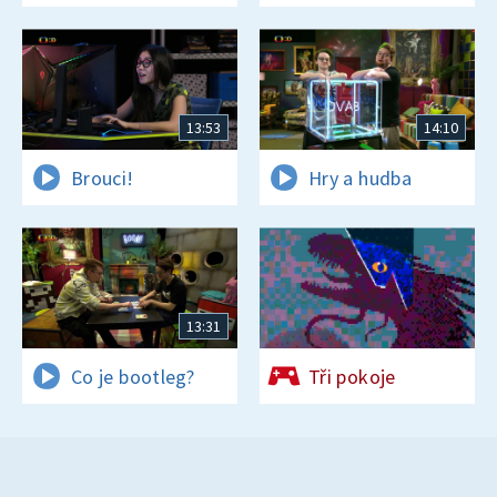
a zajímavostí
13:53
14:10
Brouci!
Hry a hudba
13:31
Co je bootleg?
Tři pokoje