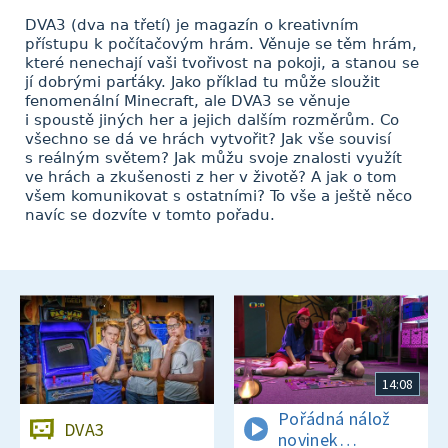
DVA3 (dva na třetí) je magazín o kreativním
přístupu k počítačovým hrám. Věnuje se těm hrám,
které nenechají vaši tvořivost na pokoji, a stanou se
jí dobrými parťáky. Jako příklad tu může sloužit
fenomenální Minecraft, ale DVA3 se věnuje
i spoustě jiných her a jejich dalším rozměrům. Co
všechno se dá ve hrách vytvořit? Jak vše souvisí
s reálným světem? Jak můžu svoje znalosti využít
ve hrách a zkušenosti z her v životě? A jak o tom
všem komunikovat s ostatními? To vše a ještě něco
navíc se dozvíte v tomto pořadu.
14:08
Pořádná nálož
DVA3
novinek