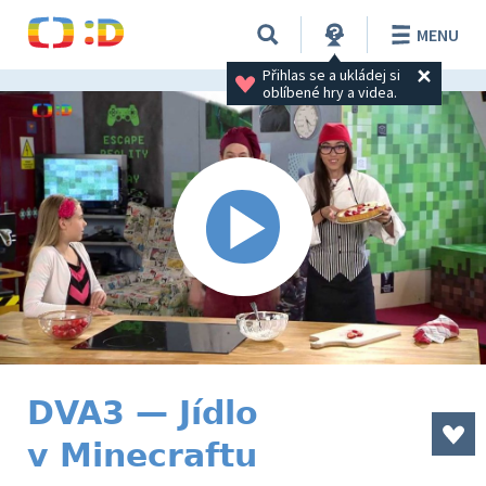
MENU
Přihlas se a ukládej si 
oblíbené hry a videa.
DVA3 — Jídlo
v Minecraftu