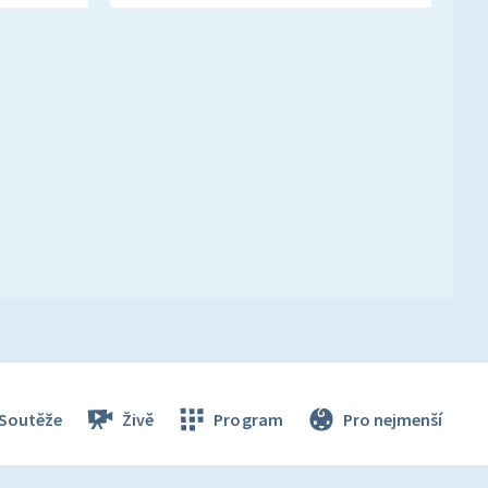
Soutěže
Živě
Program
Pro nejmenší