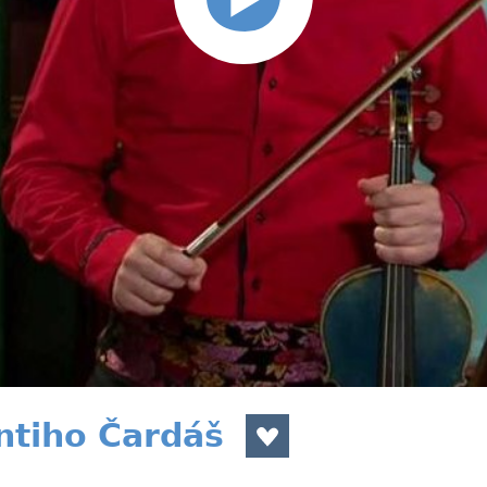
ntiho Čardáš