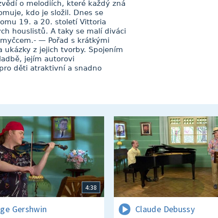
zvědí o melodiích, které každý zná
muje, kdo je složil. Dnes se
omu 19. a 20. století Vittoria
h houslistů. A taky se malí diváci
 smyčcem.- — Pořad s krátkými
 ukázky z jejich tvorby. Spojením
ladbě, jejím autorovi
pro děti atraktivní a snadno
4:38
ge Gershwin
Claude Debussy