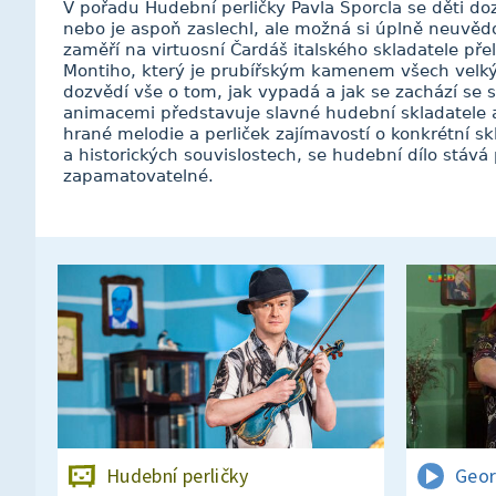
V pořadu Hudební perličky Pavla Šporcla se děti do
nebo je aspoň zaslechl, ale možná si úplně neuvědo
zaměří na virtuosní Čardáš italského skladatele přel
Montiho, který je prubířským kamenem všech velkýc
dozvědí vše o tom, jak vypadá a jak se zachází se
animacemi představuje slavné hudební skladatele a
hrané melodie a perliček zajímavostí o konkrétní sk
a historických souvislostech, se hudební dílo stává 
zapamatovatelné.
Hudební perličky
Geor