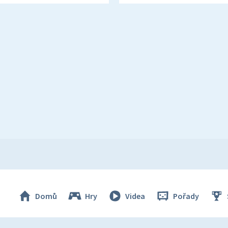
Domů
Hry
Videa
Pořady
© Česká televize 1996–2026
O cookies na Déčku