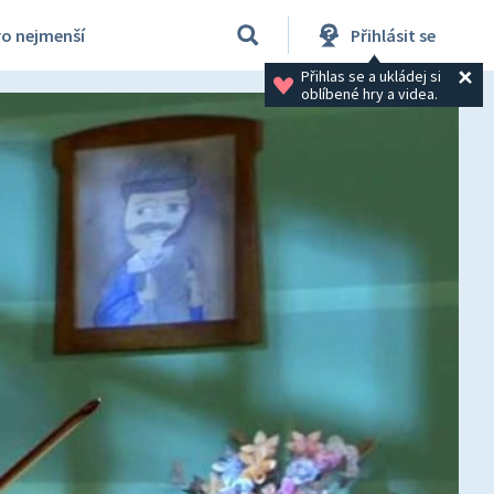
ro nejmenší
Přihlásit se
Přihlas se a ukládej si 
oblíbené hry a videa.