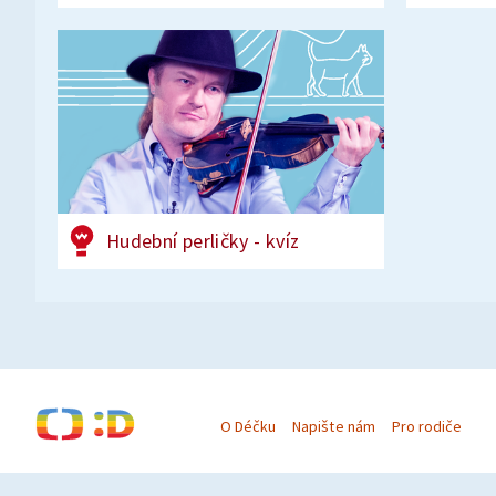
Hudební perličky - kvíz
O Déčku
Napište nám
Pro rodiče