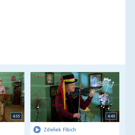
4:55
4:49
Zdeňek Fibich