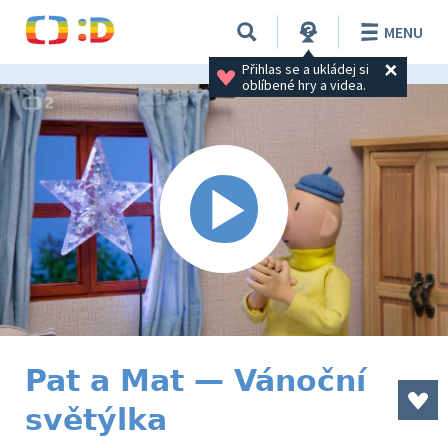
MENU
Přihlas se a ukládej si 
oblíbené hry a videa.
Pat a Mat — Vánoční
světýlka