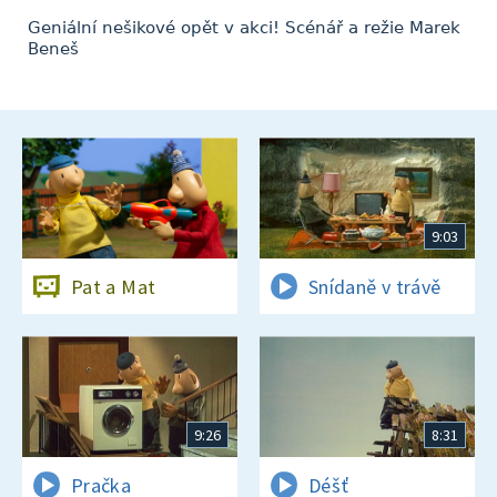
Geniální nešikové opět v akci! Scénář a režie Marek
Beneš
9:03
Pat a Mat
Snídaně v trávě
9:26
8:31
Pračka
Déšť