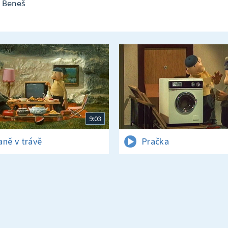
k Beneš
9:03
aně v trávě
Pračka