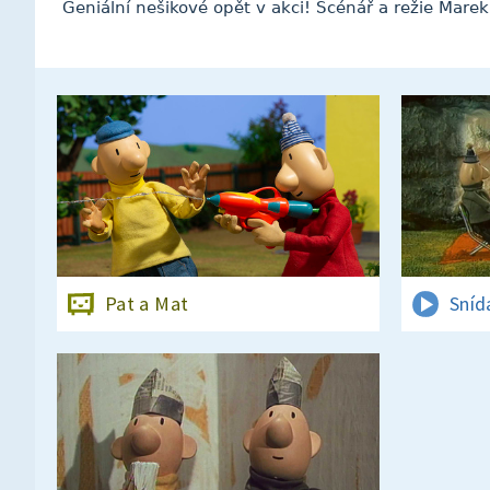
Geniální nešikové opět v akci! Scénář a režie Mare
Pat a Mat
Sníd