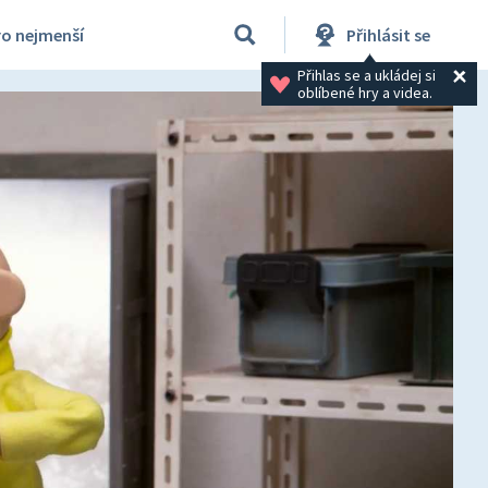
ro nejmenší
Přihlásit se
Přihlas se a ukládej si 
oblíbené hry a videa.