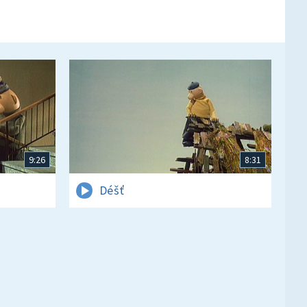
9:26
8:31
Déšť