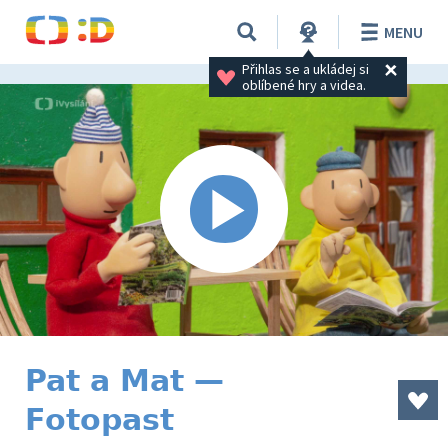
MENU
Přihlas se a ukládej si 
oblíbené hry a videa.
Pat a Mat —
Fotopast