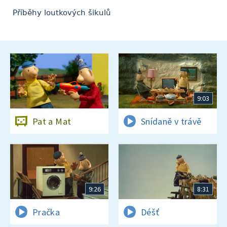
Příběhy loutkových šikulů
9:03
Pat a Mat
Snídaně v trávě
9:26
8:31
Pračka
Déšť