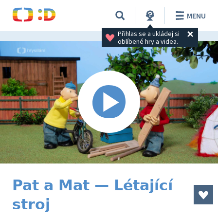
MENU
Přihlas se a ukládej si 
oblíbené hry a videa.
Pat a Mat — Létající
stroj