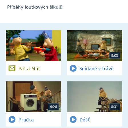
Příběhy loutkových šikulů
9:03
Pat a Mat
Snídaně v trávě
9:26
8:31
Pračka
Déšť