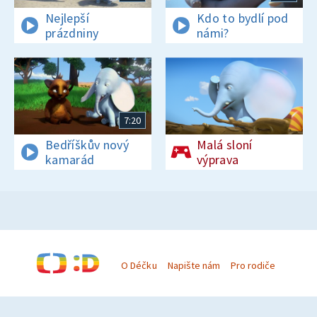
Nejlepší
Kdo to bydlí pod
prázdniny
námi?
7:20
Bedříškův nový
Malá sloní
kamarád
výprava
O Déčku
Napište nám
Pro rodiče
© Česká televize 1996–2026
O cookies na Déčku