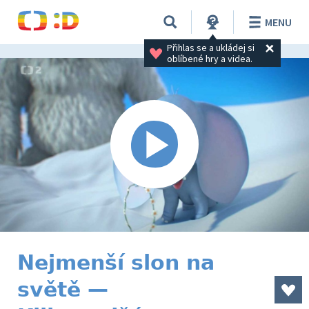
MENU
Přihlas se a ukládej si 
oblíbené hry a videa.
Nejmenší slon na
světě —