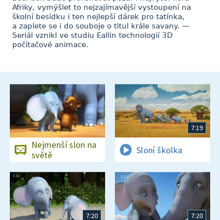
Afriky, vymýšlet to nejzajímavější vystoupení na
školní besídku i ten nejlepší dárek pro tatínka,
a zaplete se i do souboje o titul krále savany. —
Seriál vznikl ve studiu Eallin technologií 3D
počítačové animace.
7:19
Nejmenší slon na
Sloní školka
světě
7:20
7:20