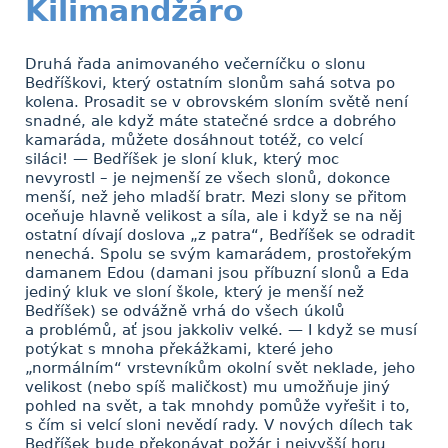
Kilimandžáro
Druhá řada animovaného večerníčku o slonu
Bedříškovi, který ostatním slonům sahá sotva po
kolena. Prosadit se v obrovském sloním světě není
snadné, ale když máte statečné srdce a dobrého
kamaráda, můžete dosáhnout totéž, co velcí
siláci! — Bedříšek je sloní kluk, který moc
nevyrostl – je nejmenší ze všech slonů, dokonce
menší, než jeho mladší bratr. Mezi slony se přitom
oceňuje hlavně velikost a síla, ale i když se na něj
ostatní dívají doslova „z patra“, Bedříšek se odradit
nenechá. Spolu se svým kamarádem, prostořekým
damanem Edou (damani jsou příbuzní slonů a Eda
jediný kluk ve sloní škole, který je menší než
Bedříšek) se odvážně vrhá do všech úkolů
a problémů, ať jsou jakkoliv velké. — I když se musí
potýkat s mnoha překážkami, které jeho
„normálním“ vrstevníkům okolní svět neklade, jeho
velikost (nebo spíš maličkost) mu umožňuje jiný
pohled na svět, a tak mnohdy pomůže vyřešit i to,
s čím si velcí sloni nevědí rady. V nových dílech tak
Bedříšek bude překonávat požár i nejvyšší horu