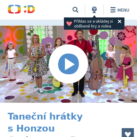
MENU
Přihlas se a ukládej si 
oblíbené hry a videa.
Taneční hrátky
s Honzou