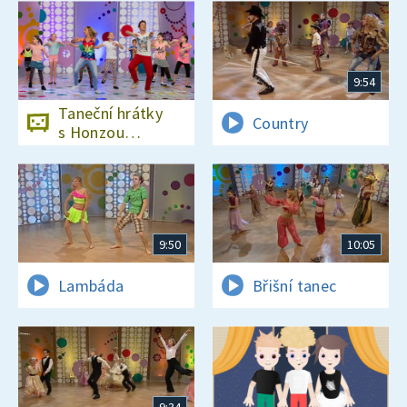
9:54
Taneční hrátky
Country
s Honzou
Onderem
9:50
10:05
Lambáda
Břišní tanec