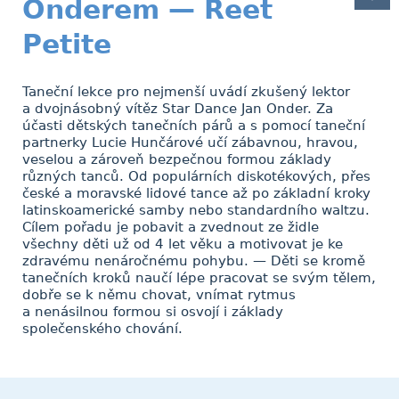
Onderem — Reet
Petite
Taneční lekce pro nejmenší uvádí zkušený lektor
a dvojnásobný vítěz Star Dance Jan Onder. Za
účasti dětských tanečních párů a s pomocí taneční
partnerky Lucie Hunčárové učí zábavnou, hravou,
veselou a zároveň bezpečnou formou základy
různých tanců. Od populárních diskotékových, přes
české a moravské lidové tance až po základní kroky
latinskoamerické samby nebo standardního waltzu.
Cílem pořadu je pobavit a zvednout ze židle
všechny děti už od 4 let věku a motivovat je ke
zdravému nenáročnému pohybu. — Děti se kromě
tanečních kroků naučí lépe pracovat se svým tělem,
dobře se k němu chovat, vnímat rytmus
a nenásilnou formou si osvojí i základy
společenského chování.