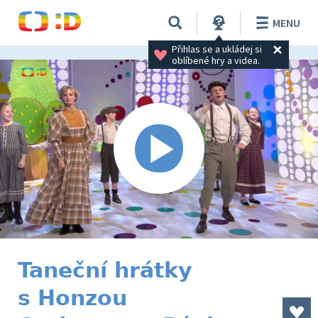
MENU
Přihlas se a ukládej si 
oblíbené hry a videa.
Taneční hrátky
s Honzou