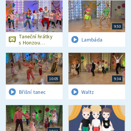
9:50
Taneční hrátky
Lambáda
s Honzou
Onderem
10:05
9:34
Břišní tanec
Waltz