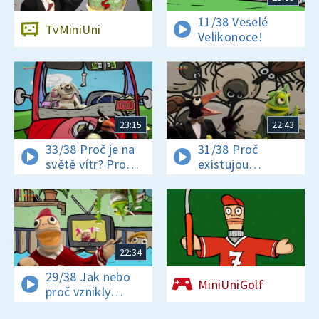
11/38 Veselé
TvMiniUni
Velikonoce!
23:15
22:43
33/38 Proč je na
31/38 Proč
světě vítr? Proč
existujou
jsou někteří hadi
klíšťata? Jak se
jedovatí?
vyrábí čokoláda?
22:34
29/38 Jak nebo
MiniUniGolf
proč vznikly
pohádky? A proč