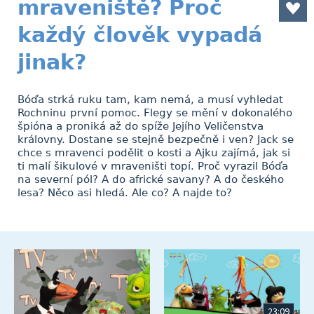
mraveniště? Proč
každý člověk vypadá
jinak?
Bóďa strká ruku tam, kam nemá, a musí vyhledat
Rochninu první pomoc. Flegy se mění v dokonalého
špióna a proniká až do spíže Jejího Veličenstva
královny. Dostane se stejně bezpečně i ven? Jack se
chce s mravenci podělit o kosti a Ajku zajímá, jak si
ti malí šikulové v mraveništi topí. Proč vyrazil Bóďa
na severní pól? A do africké savany? A do českého
lesa? Něco asi hledá. Ale co? A najde to?
23:09