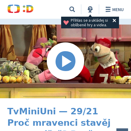
MENU
Přihlas se a ukládej si 
oblíbené hry a videa.
TvMiniUni — 29/21
Proč mravenci stavěj