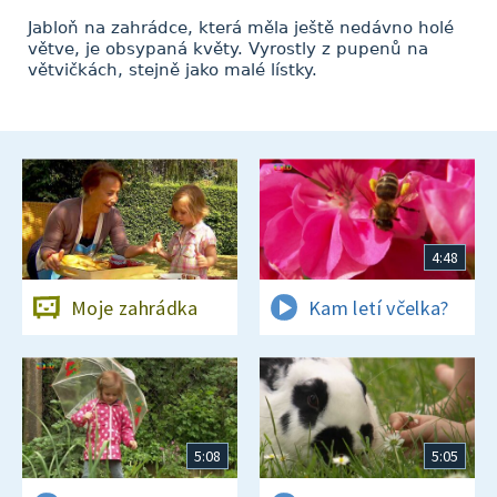
Jabloň na zahrádce, která měla ještě nedávno holé
větve, je obsypaná květy. Vyrostly z pupenů na
větvičkách, stejně jako malé lístky.
4:48
Moje zahrádka
Kam letí včelka?
5:08
5:05