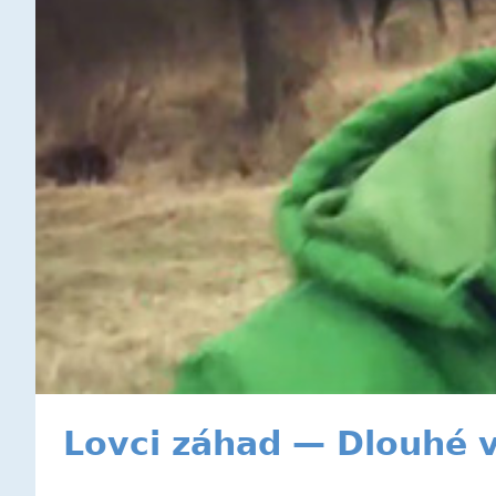
Lovci záhad — Dlouhé 