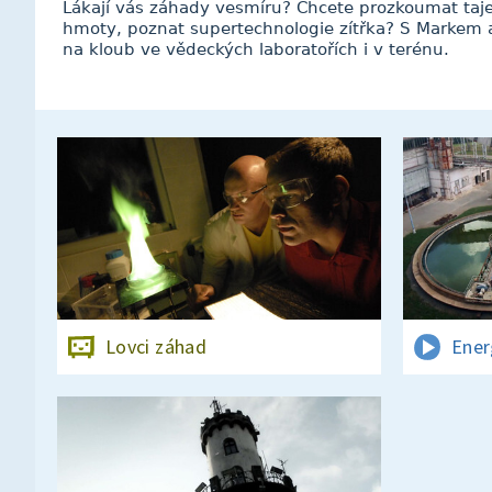
Lákají vás záhady vesmíru? Chcete prozkoumat tajem
hmoty, poznat supertechnologie zítřka? S Markem 
na kloub ve vědeckých laboratořích i v terénu.
Lovci záhad
Ener