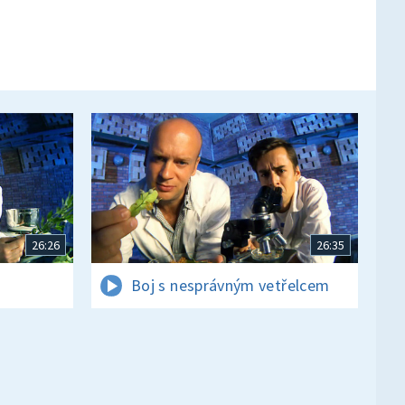
26:26
26:35
Boj s nesprávným vetřelcem