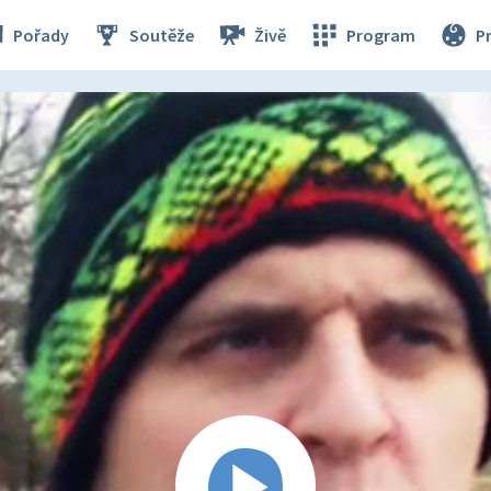
Pořady
Soutěže
Živě
Program
P