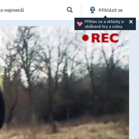
ro nejmenší
Přihlásit se
Přihlas se a ukládej si 
oblíbené hry a videa.