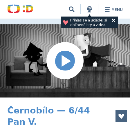
MENU
Přihlas se a ukládej si 
oblíbené hry a videa.
Černobílo — 6/44
Pan V.