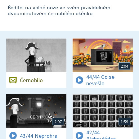
Ředitel na volné noze ve svém pravidelném
dvouminutovém černobílém okénku
2:04
44/44 Co se
Černobílo
nevešlo
2:07
1:59
42/44
43/44 Neprohra
Blahovládce