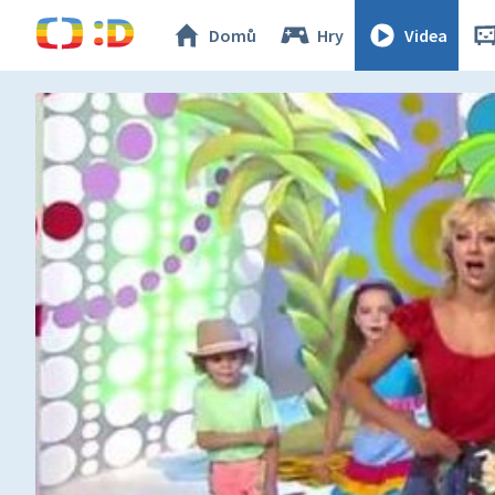
Domů
Hry
Videa