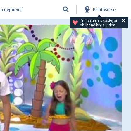
ro nejmenší
Přihlásit se
Přihlas se a ukládej si 
oblíbené hry a videa.