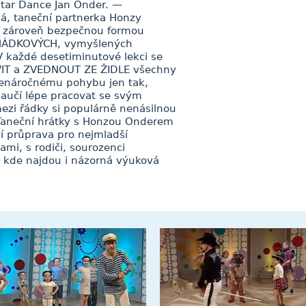
Star Dance Jan Onder. —
vá, taneční partnerka Honzy
a zároveň bezpečnou formou
OHÁDKOVÝCH, vymyšlených
V každé desetiminutové lekci se
VIT a ZVEDNOUT ZE ŽIDLE všechny
 nenáročnému pohybu jen tak,
učí lépe pracovat se svým
ezi řádky si populárně nenásilnou
 Taneční hrátky s Honzou Onderem
í průprava pro nejmladší
ami, s rodiči, sourozenci
 kde najdou i názorná výuková