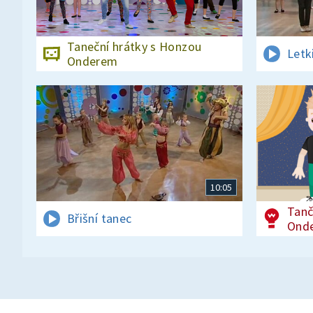
Taneční hrátky s Honzou
Letk
Onderem
10:05
Tanč
Břišní tanec
Ond