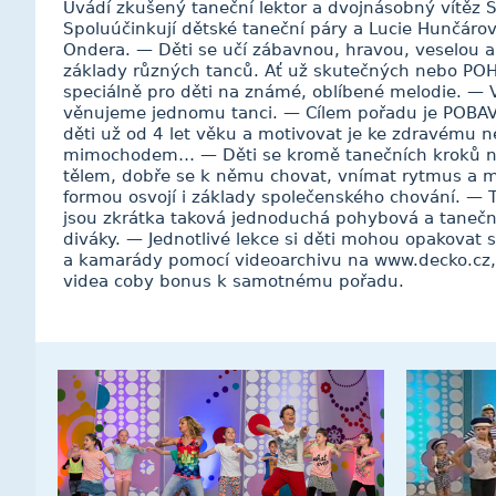
Uvádí zkušený taneční lektor a dvojnásobný vítěz 
Spoluúčinkují dětské taneční páry a Lucie Hunčáro
Ondera. — Děti se učí zábavnou, hravou, veselou 
základy různých tanců. Ať už skutečných nebo P
speciálně pro děti na známé, oblíbené melodie. — 
věnujeme jednomu tanci. — Cílem pořadu je POBA
děti už od 4 let věku a motivovat je ke zdravému
mimochodem… — Děti se kromě tanečních kroků na
tělem, dobře se k němu chovat, vnímat rytmus a m
formou osvojí i základy společenského chování. —
jsou zkrátka taková jednoduchá pohybová a tanečn
diváky. — Jednotlivé lekce si děti mohou opakovat s
a kamarády pomocí videoarchivu na www.decko.cz,
videa coby bonus k samotnému pořadu.