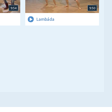
9:54
9:50
Lambáda