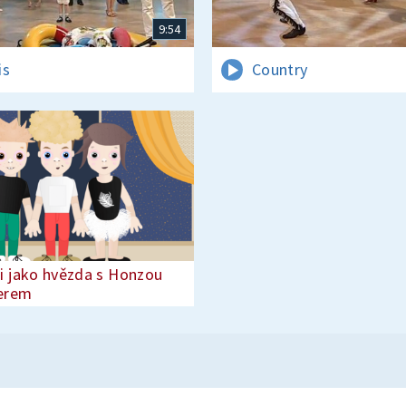
9:54
is
Country
i jako hvězda s Honzou
erem