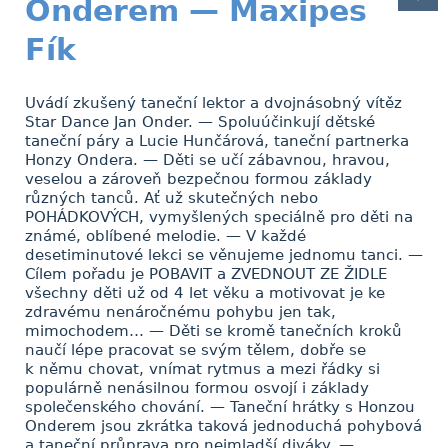
Onderem — Maxipes
Fík
Uvádí zkušený taneční lektor a dvojnásobný vítěz
Star Dance Jan Onder. — Spoluúčinkují dětské
taneční páry a Lucie Hunčárová, taneční partnerka
Honzy Ondera. — Děti se učí zábavnou, hravou,
veselou a zároveň bezpečnou formou základy
různých tanců. Ať už skutečných nebo
POHÁDKOVÝCH, vymyšlených speciálně pro děti na
známé, oblíbené melodie. — V každé
desetiminutové lekci se věnujeme jednomu tanci. —
Cílem pořadu je POBAVIT a ZVEDNOUT ZE ŽIDLE
všechny děti už od 4 let věku a motivovat je ke
zdravému nenáročnému pohybu jen tak,
mimochodem… — Děti se kromě tanečních kroků
naučí lépe pracovat se svým tělem, dobře se
k němu chovat, vnímat rytmus a mezi řádky si
populárně nenásilnou formou osvojí i základy
společenského chování. — Taneční hrátky s Honzou
Onderem jsou zkrátka taková jednoduchá pohybová
a taneční průprava pro nejmladší diváky. —