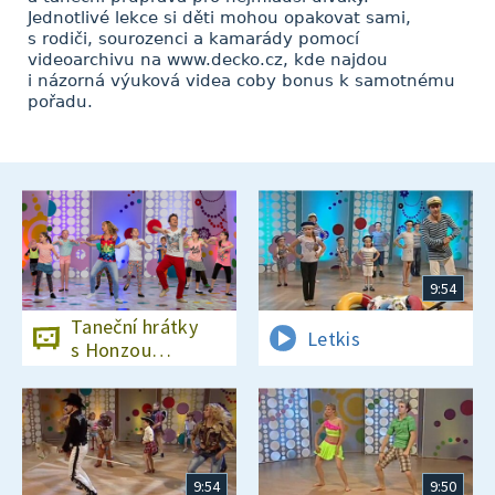
Jednotlivé lekce si děti mohou opakovat sami,
s rodiči, sourozenci a kamarády pomocí
videoarchivu na www.decko.cz, kde najdou
i názorná výuková videa coby bonus k samotnému
pořadu.
9:54
Taneční hrátky
Letkis
s Honzou
Onderem
9:54
9:50