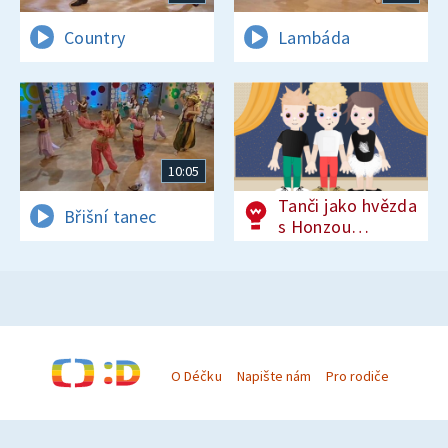
Country
Lambáda
10:05
Tanči jako hvězda
Břišní tanec
s Honzou
Onderem
O Déčku
Napište nám
Pro rodiče
© Česká televize 1996–2026
O cookies na Déčku