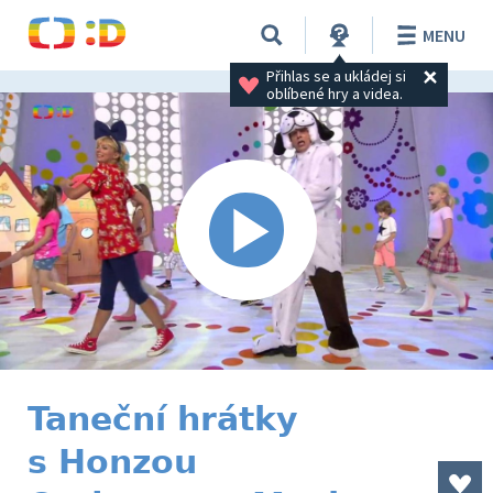
MENU
Přihlas se a ukládej si 
oblíbené hry a videa.
Taneční hrátky
s Honzou