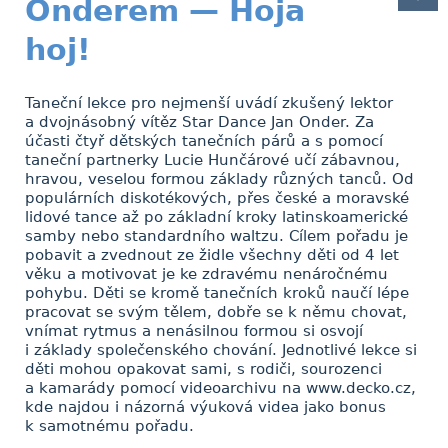
Onderem — Hoja
hoj!
Taneční lekce pro nejmenší uvádí zkušený lektor
a dvojnásobný vítěz Star Dance Jan Onder. Za
účasti čtyř dětských tanečních párů a s pomocí
taneční partnerky Lucie Hunčárové učí zábavnou,
hravou, veselou formou základy různých tanců. Od
populárních diskotékových, přes české a moravské
lidové tance až po základní kroky latinskoamerické
samby nebo standardního waltzu. Cílem pořadu je
pobavit a zvednout ze židle všechny děti od 4 let
věku a motivovat je ke zdravému nenáročnému
pohybu. Děti se kromě tanečních kroků naučí lépe
pracovat se svým tělem, dobře se k němu chovat,
vnímat rytmus a nenásilnou formou si osvojí
i základy společenského chování. Jednotlivé lekce si
děti mohou opakovat sami, s rodiči, sourozenci
a kamarády pomocí videoarchivu na www.decko.cz,
kde najdou i názorná výuková videa jako bonus
k samotnému pořadu.