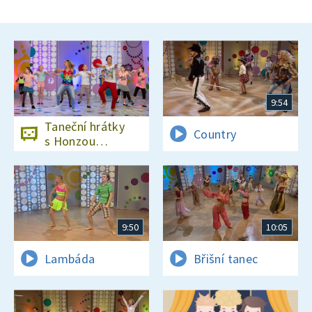
9:54
Taneční hrátky
Country
s Honzou
Onderem
9:50
10:05
Lambáda
Břišní tanec