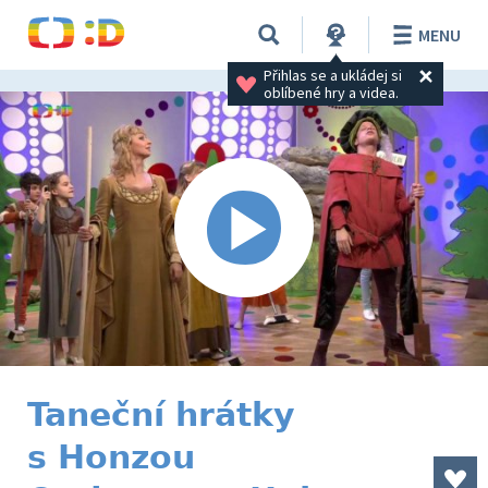
MENU
Přihlas se a ukládej si 
oblíbené hry a videa.
Taneční hrátky
s Honzou