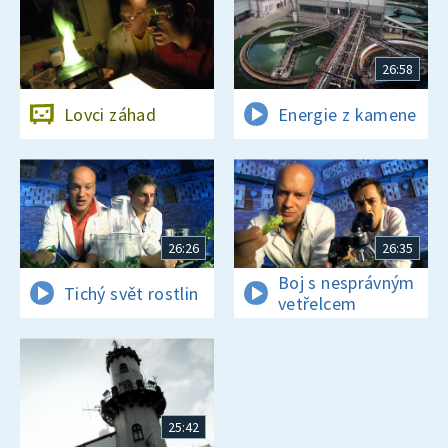
26:58
Lovci záhad
Energie z kamene
26:26
26:35
Boj s nesprávným
Tichý svět rostlin
vetřelcem
25:42