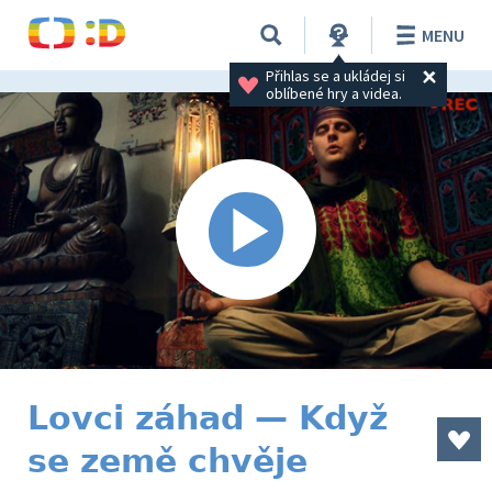
MENU
Přihlas se a ukládej si 
oblíbené hry a videa.
Lovci záhad — Když
se země chvěje