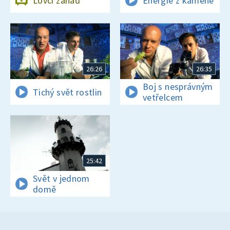
Lovci záhad
Energie z kamene
26:26
26:35
Boj s nesprávným
Tichý svět rostlin
vetřelcem
25:42
Svět v jednom
domě