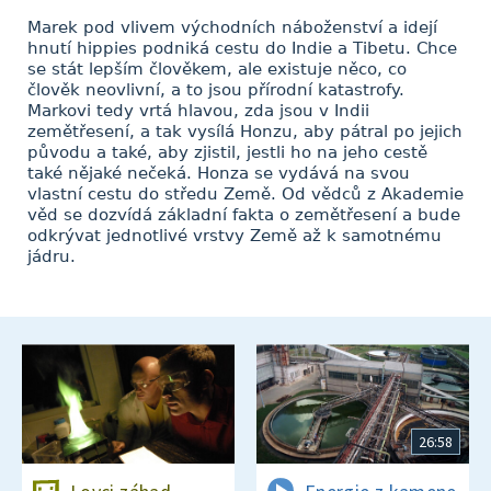
Marek pod vlivem východních náboženství a idejí
hnutí hippies podniká cestu do Indie a Tibetu. Chce
se stát lepším člověkem, ale existuje něco, co
člověk neovlivní, a to jsou přírodní katastrofy.
Markovi tedy vrtá hlavou, zda jsou v Indii
zemětřesení, a tak vysílá Honzu, aby pátral po jejich
původu a také, aby zjistil, jestli ho na jeho cestě
také nějaké nečeká. Honza se vydává na svou
vlastní cestu do středu Země. Od vědců z Akademie
věd se dozvídá základní fakta o zemětřesení a bude
odkrývat jednotlivé vrstvy Země až k samotnému
jádru.
26:58