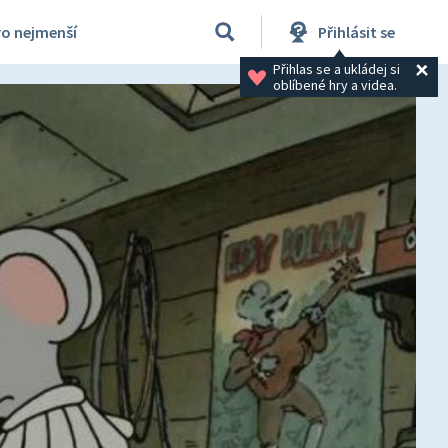
ro nejmenší
Přihlásit se
Přihlas se a ukládej si 
oblíbené hry a videa.