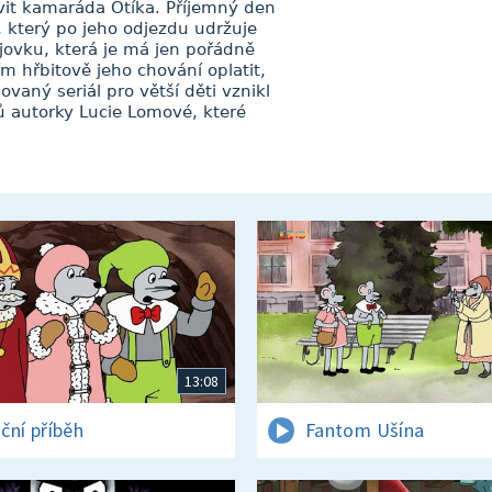
ívit kamaráda Otíka. Příjemný den
 který po jeho odjezdu udržuje
ojovku, která je má jen pořádně
 hřbitově jeho chování oplatit,
vaný seriál pro větší děti vznikl
ů autorky Lucie Lomové, které
13:08
ční příběh
Fantom Ušína