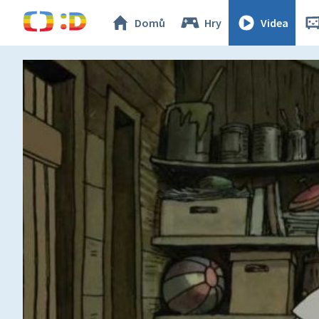
Domů
Hry
Videa