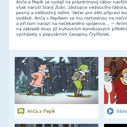
Anča a Pepík se vydají na prázdninový tábor navšt
však naruší Starý Zubr, zástupce vedoucího tábora,
pevný a nelítostný režim. Večer pro děti připraví b
vyděsit. Anča s Pepíkem se mu rozhodnou na nočním
a při tom narazí na nečekaného spojence... — Animo
na základě dnes již kultovních komiksových příběh
vycházely v populárním časopisu Čtyřlístek.
Anča a Pepík
Váno