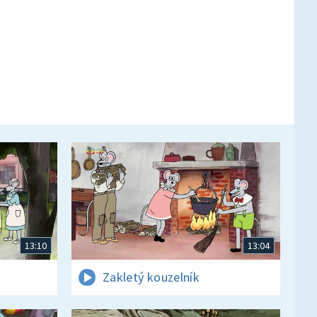
13:10
13:04
Zakletý kouzelník