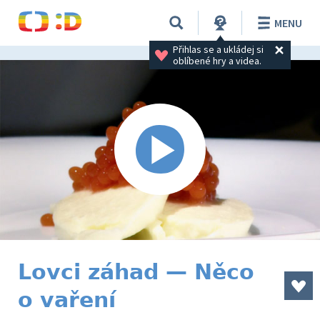
MENU
Přihlas se a ukládej si 
oblíbené hry a videa.
Lovci záhad — Něco
o vaření