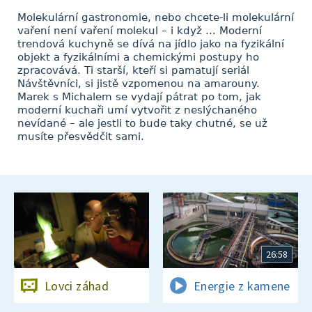
Molekulární gastronomie, nebo chcete-li molekulární
vaření není vaření molekul – i když ... Moderní
trendová kuchyně se dívá na jídlo jako na fyzikální
objekt a fyzikálními a chemickými postupy ho
zpracovává. Ti starší, kteří si pamatují seriál
Návštěvníci, si jistě vzpomenou na amarouny.
Marek s Michalem se vydají pátrat po tom, jak
moderní kuchaři umí vytvořit z neslýchaného
nevídané – ale jestli to bude taky chutné, se už
musíte přesvědčit sami.
26:58
Lovci záhad
Energie z kamene