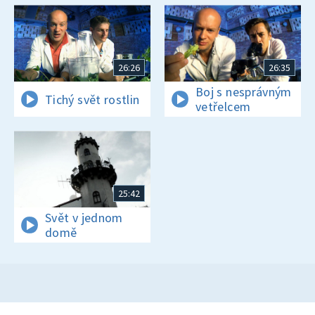
26:26
26:35
Boj s nesprávným
Tichý svět rostlin
vetřelcem
25:42
Svět v jednom
domě