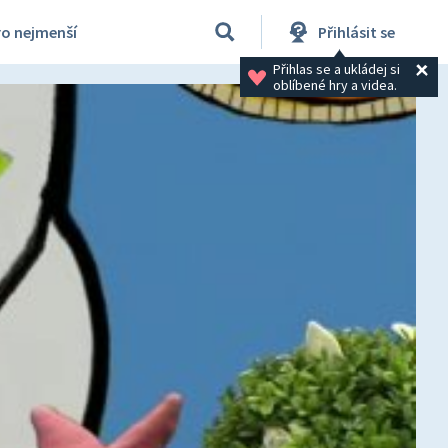
ro nejmenší
Přihlásit se
Přihlas se a ukládej si 
oblíbené hry a videa.