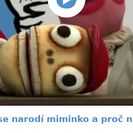
se narodí miminko a proč 