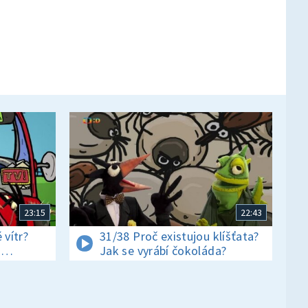
23:15
22:43
 vítr?
31/38 Proč existujou klíšťata?
i
Jak se vyrábí čokoláda?