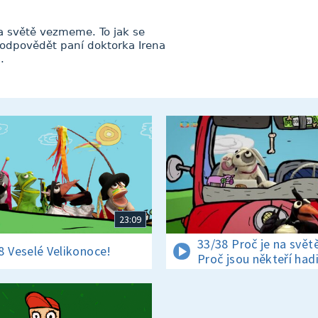
na světě vezmeme. To jak se
odpovědět paní doktorka Irena
.
23:09
33/38 Proč je na světě
8 Veselé Velikonoce!
Proč jsou někteří had
jedovatí?