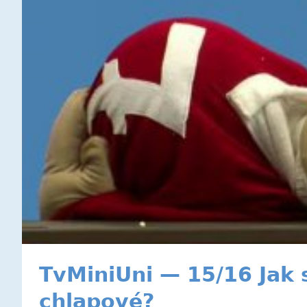
TvMiniUni — 15/16 Jak 
chlapové?