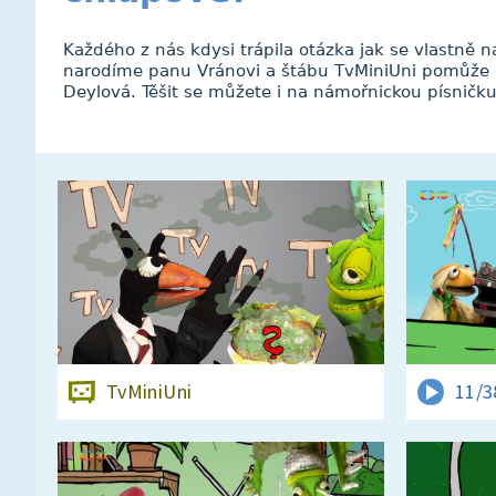
Každého z nás kdysi trápila otázka jak se vlastně 
narodíme panu Vránovi a štábu TvMiniUni pomůže 
Deylová. Těšit se můžete i na námořnickou písničku
TvMiniUni
11/3