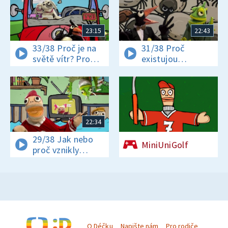
23:15
22:43
33/38 Proč je na
31/38 Proč
světě vítr? Proč
existujou
jsou někteří hadi
klíšťata? Jak se
jedovatí?
vyrábí čokoláda?
22:34
29/38 Jak nebo
MiniUniGolf
proč vznikly
pohádky? A proč
děti mají rády
pohádky a rodiče
radši zprávy?
Proč má bagr
lžíci?
O Déčku
Napište nám
Pro rodiče