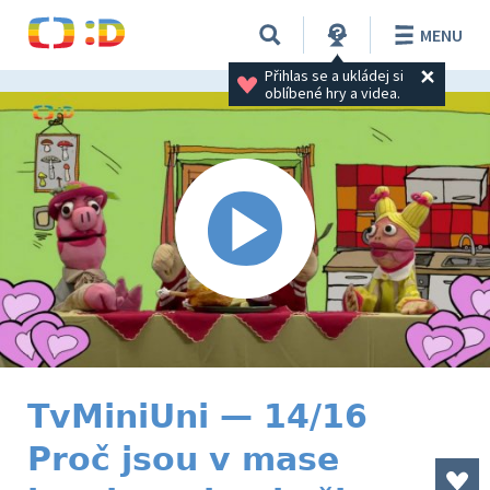
MENU
Přihlas se a ukládej si 
oblíbené hry a videa.
TvMiniUni — 14/16
Proč jsou v mase