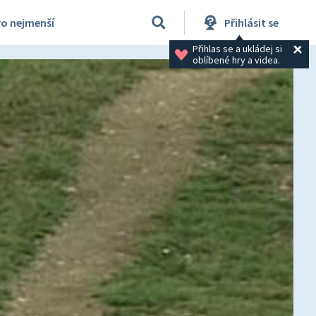
ro nejmenší
Přihlásit se
Přihlas se a ukládej si 
oblíbené hry a videa.