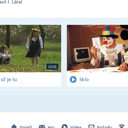
il I. Látal
10:01
 už je tu
Sklo
Domů
Hry
Videa
Pořady