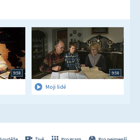
9:58
9:58
Moji lidé
Soutěže
Živě
Program
Pro nejmenší