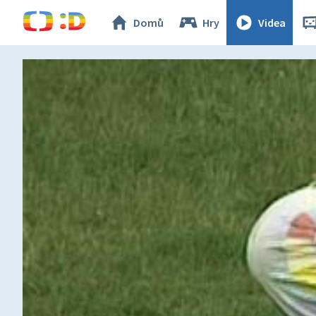
Domů
Hry
Videa