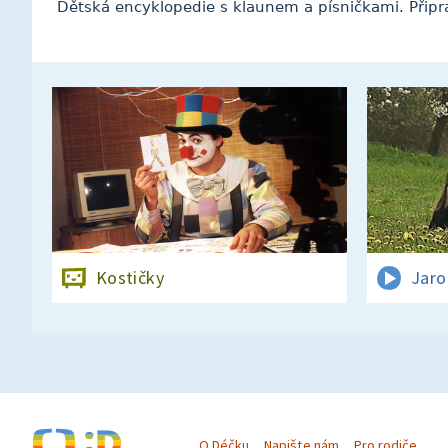
Dětská encyklopedie s klaunem a písničkami. Připrav
Kostičky
Jaro
O Déčku
Napište nám
Pro rodiče