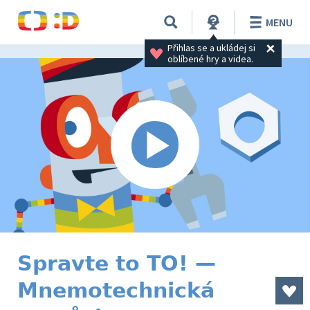
MENU
Přihlas se a ukládej si 
oblíbené hry a videa.
Spravte to TO! —
Mnemotechnická