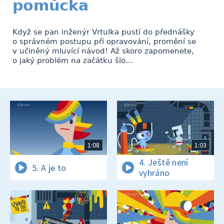
pomůcka
Když se pan inženýr Vrtulka pustí do přednášky
o správném postupu při opravování, promění se
v učiněný mluvící návod! Až skoro zapomenete,
o jaký problém na začátku šlo...
1:08
1:03
4. Ještě není
5. A je to
vyhráno